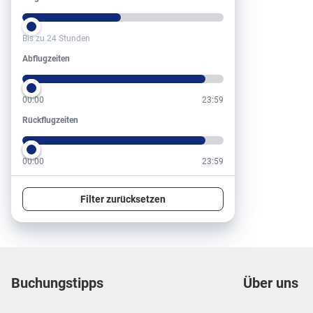
Bis zu 24 Stunden
Abflugzeiten
Abflugzeiten
00:00
23:59
Rückflugzeiten
Rückflugzeiten
00:00
23:59
Filter zurücksetzen
Footer
Footer navigation
Buchungstipps
Über uns