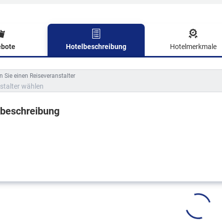
bote
Hotelbeschreibung
Hotelmerkmale
lbeschreibung
 Sie einen Reiseveranstalter
stalter wählen
lbeschreibung