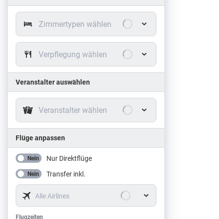
Zimmertypen wählen
Verpflegung wählen
Veranstalter auswählen
Veranstalter wählen
Flüge anpassen
Nur Direktflüge
Nein
Transfer inkl.
Nein
Alle Airlines
Flugzeiten
Flugzeiten