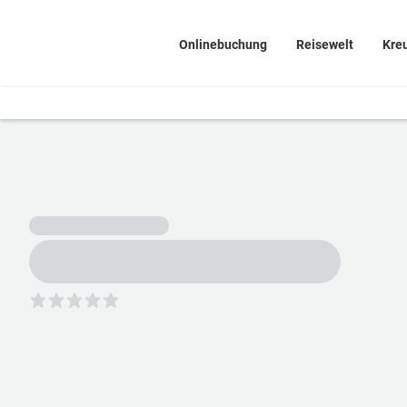
Onlinebuchung
Reisewelt
Kre
5