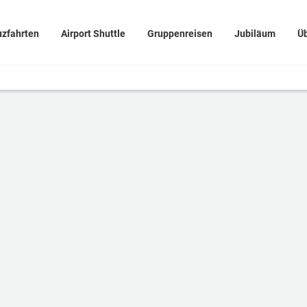
uzfahrten
Airport Shuttle
Gruppenreisen
Jubiläum
Ü