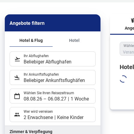
Angebote filtern
Ange
Hote
Hotel & Flug
Hotel
Wählen
Veran
Ihr Abflughafen
Beliebiger Abflughafen
Hote
Ihr Ankunftsflughafen
Beliebiger Ankunftsflughäfen
Wählen Sie Ihren Reisezeitraum
08.08.26
–
06.08.27
1 Woche
Wer wird verreisen
2 Erwachsene
Keine Kinder
Zimmer & Verpflegung