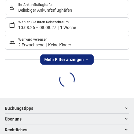
Ihr Ankunftsflughafen
Beliebiger Ankunftsflughäfen
Wählen Sie Ihren Reisezeitraum
10.08.26
–
08.08.27
1 Woche
Wer wird verreisen
2 Erwachsene
Keine Kinder
Mehr Filter anzeigen
Footer
Footer navigation
Buchungstipps
Über uns
Warum im Reisebüro buchen
Hoteltipps
Rechtliches
Kontakt