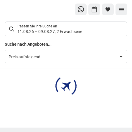
Suchlistenseite
Passen Sie Ihre Suche an
11.08.26
–
09.08.27
,
2 Erwachsene
Suchergebnisse
Suche nach Angeboten...
Preis aufsteigend
Footer