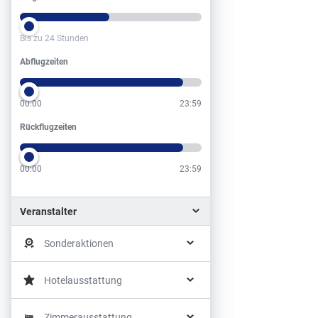
Bis zu 24 Stunden
Abflugzeiten
Abflugzeiten
00:00
23:59
Rückflugzeiten
Rückflugzeiten
00:00
23:59
Veranstalter
Sonderaktionen
Hotelausstattung
Zimmerausstattung