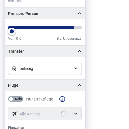
min 70%
Preis pro Person
Von:
0 €
Bis: Unbegrenzt
Preis pro Person
Transfer
beliebig
Flüge
Nur Direktflüge
Nein
Alle Airlines
Flugzeiten
Flugzeiten