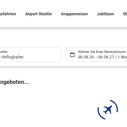
uzfahrten
Airport Shuttle
Gruppenreisen
Jubiläum
Ü
hafen
Wählen Sie Ihren Reisezeitraum
er Abflughafen
08.08.26
–
06.08.27
1 Wo
gebnisse
ngeboten...