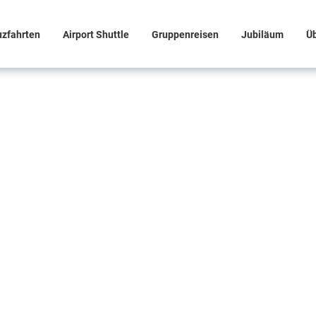
uzfahrten
Airport Shuttle
Gruppenreisen
Jubiläum
Ü