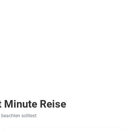
Doppelzimmer
(DMS)
.
inkl.
Flüge
879
€
ab
Zum Angebot
pro Person
t Minute Reise
 beachten solltest: