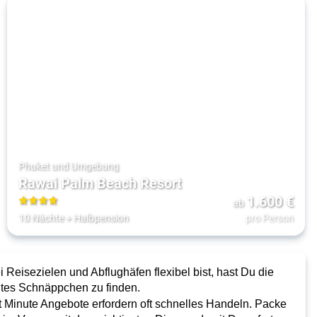
Phuket und Umgebung
Rawai Palm Beach Resort
1.600
€
ab
4
10 Nächte
+
Halbpension
pro Person
 Reisezielen und Abflughäfen flexibel bist, hast Du die
tes Schnäppchen zu finden.
st Minute Angebote erfordern oft schnelles Handeln. Packe