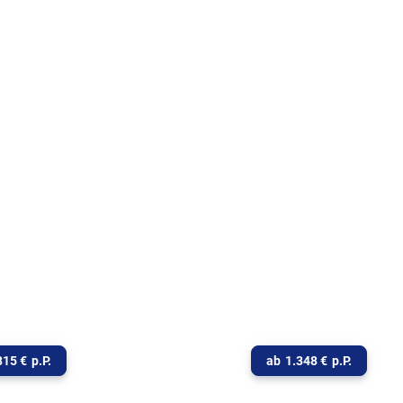
Schnell mal mit
lora
Arosa weg
815
€
p.P.
ab
1.348
€
p.P.