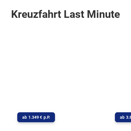
Kreuzfahrt Last Minute
 Schiff Last
Spontaner
te
Luxus... Exp
ab
1.349
€
p.P.
ab
3.