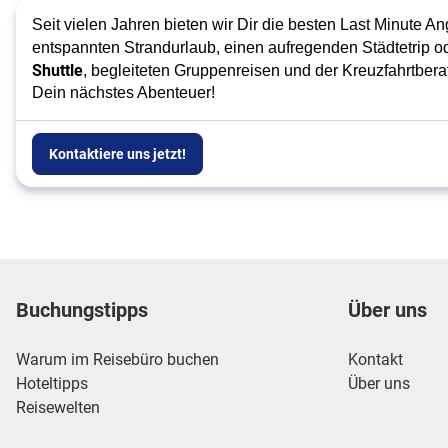
Seit vielen Jahren bieten wir Dir die besten Last Minute A
entspannten Strandurlaub, einen aufregenden Städtetrip od
Shuttle
, begleiteten Gruppenreisen und der Kreuzfahrtber
Dein nächstes Abenteuer!
Kontaktiere uns jetzt!
Footer
Footer navigation
Buchungstipps
Über uns
Warum im Reisebüro buchen
Kontakt
Hoteltipps
Über uns
Reisewelten