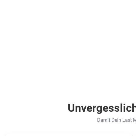
/
.
Superior
inkl.
Zimmer
Flüge
(US8)
.
inkl.
Flüge
1.030
€
ab
Zum Angebot
pro Person
2.544
ab
pro Person
Unvergesslich
Damit Dein Last Mi