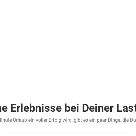
(SSZ)
.
inkl.
Flüge
1.169
€
ab
Zum Angebot
€
pro Person
Zum Angebot
e Erlebnisse bei Deiner Las
nute Urlaub ein voller Erfolg wird, gibt es ein paar Dinge, die Du