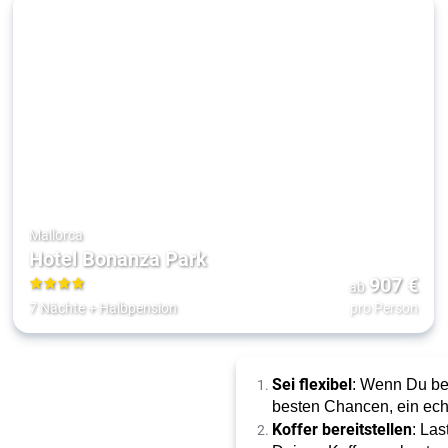
Mallorca
Hotel Bonanza Park
907
€
ab
4
7 Nächte
+
Halbpension
pro Person
Sei flexibel
: Wenn Du bei
besten Chancen, ein ech
Koffer bereitstellen
: La