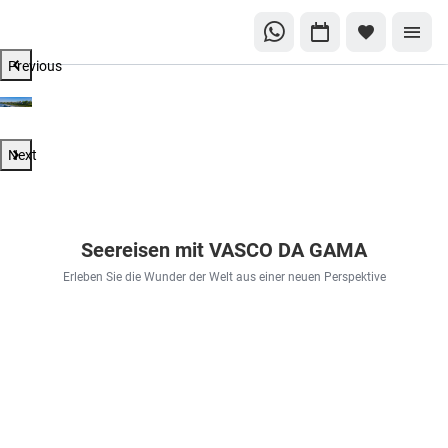
Previous
Next
Seereisen mit VASCO DA GAMA
Erleben Sie die Wunder der Welt aus einer neuen Perspektive
E
Auf
Weltreise
Kultur &
18 Tage |
i
Entdeckertour
03.11.2026
Natur
Manila •