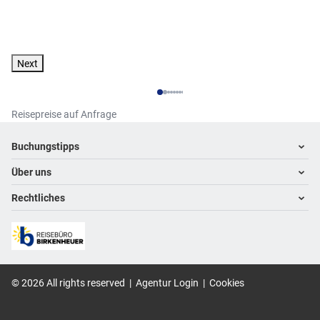
Next
Reisepreise auf Anfrage
Footer
Footer navigation
Buchungstipps
Über uns
Warum im Reisebüro buchen
Hoteltipps
Rechtliches
Kontakt
Reisewelten
Über uns
Impressum
Datenschutz
©
2026
All rights reserved
|
Agentur Login
|
Cookies