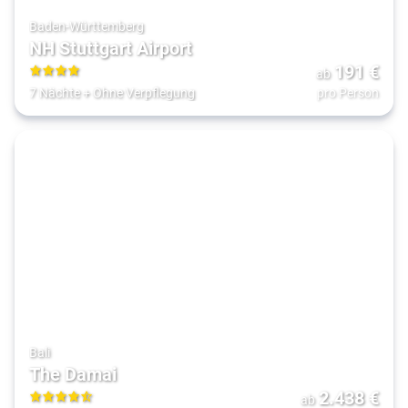
Baden-Württemberg
NH Stuttgart Airport
191
€
ab
4
7 Nächte
+
Ohne Verpflegung
pro Person
Bali
The Damai
2.438
€
ab