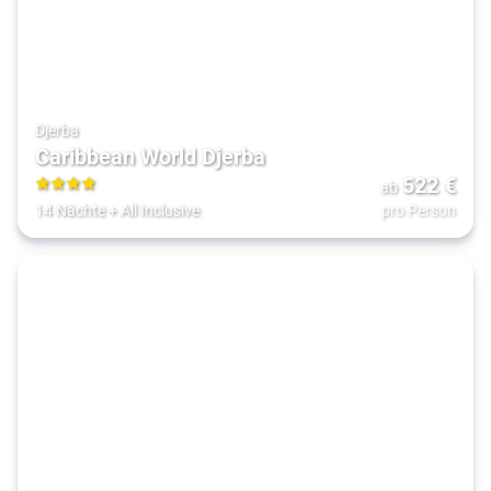
Djerba
Caribbean World Djerba
522
€
ab
4
14 Nächte
+
All Inclusive
pro Person