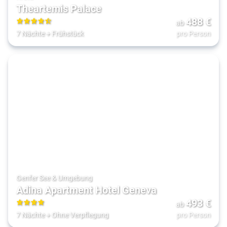
Theartemis Palace
488
€
ab
4.5
7 Nächte
+
Frühstück
pro Person
Genfer See & Umgebung
Adina Apartment Hotel Geneva
493
€
ab
4
7 Nächte
+
Ohne Verpflegung
pro Person