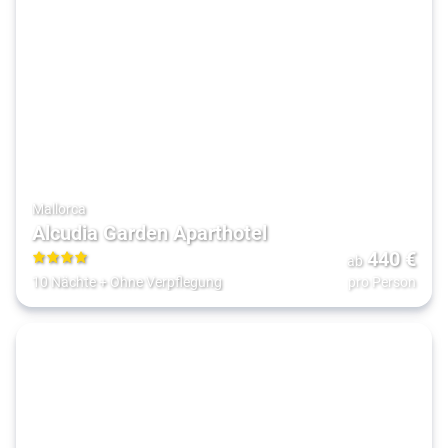
Mallorca
Alcudia Garden Aparthotel
440
€
ab
4
10 Nächte
+
Ohne Verpflegung
pro Person