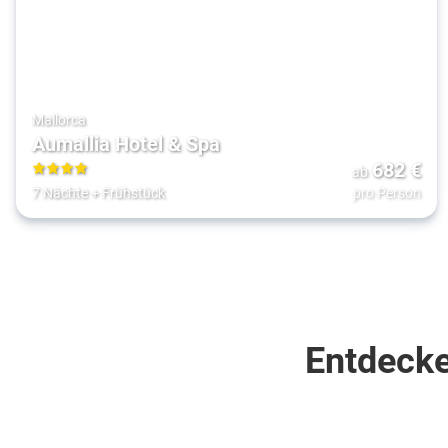
Mallorca
Aumallia Hotel & Spa
682
€
ab
4
7 Nächte
+
Frühstück
pro Person
Entdecke