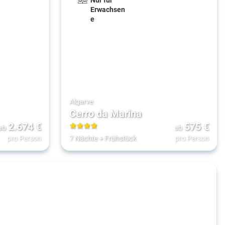
Erwachsen
e
Algarve
Cerro da Marina
2.674
€
575
€
ab
ab
4
pro Person
7 Nächte
+
Frühstück
pro Person