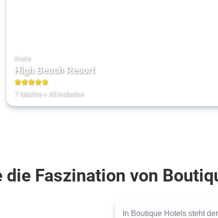
Kreta
High Beach Resort
5
7 Nächte
+
All Inclusive
 die Faszination von Boutiq
In Boutique Hotels steht de