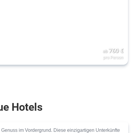
760
€
ab
pro Person
ue Hotels
r
Genuss im Vordergrund
. Diese einzigartigen Unterkünfte