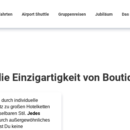
fahrten
Airport Shuttle
Gruppenreisen
Jubiläum
Das 
ie Einzigartigkeit von Bouti
e durch individuelle
tz zu großen Hotelketten
Jedes
elbaren Stil.
durch außergewöhnliches
st Du keine