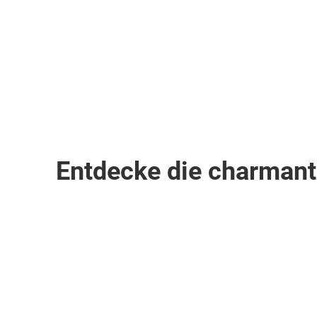
Flüge
882
€
ab
Zum Angebot
pro Person
Entdecke die charmante