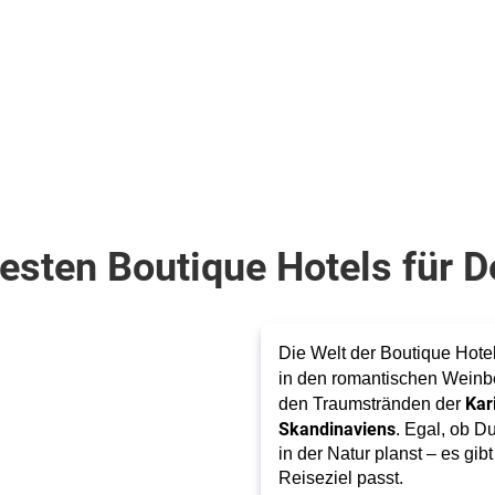
6
ab
1.235
€
ab
Zum Angebot
pro P
pro Person
sten Boutique Hotels für D
Die Welt der Boutique Hotels
in den romantischen Wein
Kar
den Traumstränden der
Skandinaviens
. Egal, ob D
in der Natur planst – es gi
Reiseziel passt.