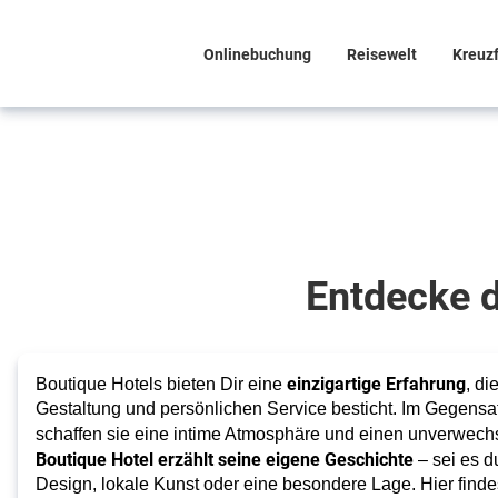
Onlinebuchung
Reisewelt
Kreuz
Boutique
Hotels: Stilvoll
und persönlich
reisen mit
Entdecke d
individuellem
Service
Entdecke
einzigartige Erfahrung
Boutique Hotels bieten Dir eine
, di
die Welt
Gestaltung und persönlichen Service besticht. Im Gegensa
schaffen sie eine intime Atmosphäre und einen unverwechs
der
Boutique Hotel erzählt seine eigene Geschichte
– sei es 
Design, lokale Kunst oder eine besondere Lage. Hier finde